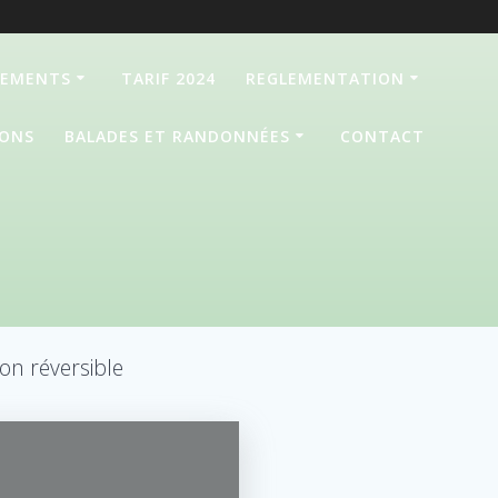
GEMENTS
TARIF 2024
REGLEMENTATION
IONS
BALADES ET RANDONNÉES
CONTACT
ion réversible