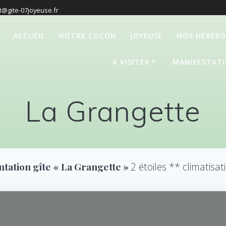
t@gite-07joyeuse.fr
ACCUEIL
NOTRE COCON
JOYEUSE
NOS HÉBER
A VISITER
MANIFESTAT
La Grangette
tation gîte « La Grangette »
2 étoiles ** climatisat