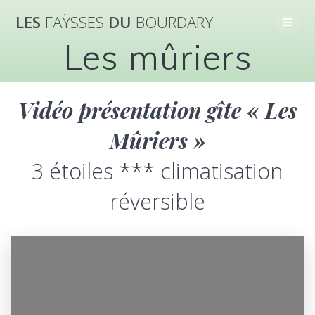
Skip
LES
FAŸSSES
DU
BOURDARY
to
content
Les mûriers
Vidéo présentation gîte « Les
Mûriers »
3 étoiles *** climatisation
réversible