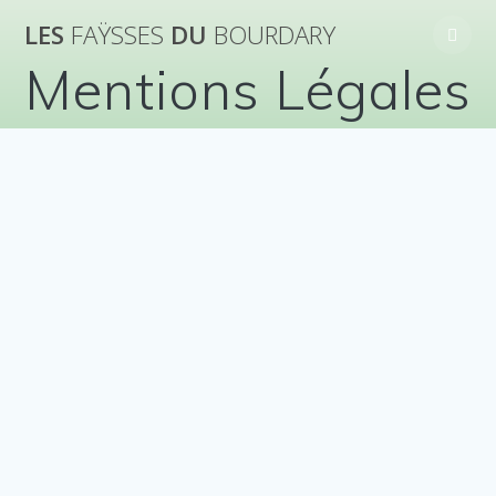
Skip
LES
FAŸSSES
DU
BOURDARY
to
content
Mentions Légales